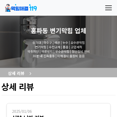
홍파동 변기막힘
업체
싱크대 | 하수구 | 배관 | 누수 | 오수관막힘
변기막힘 | 수전교체 | 폽옵 | 고압세척
악취차단 | 역류방지 | 우수관막힘 | 첨단장비 완비
30분 내 신속출동 | 미해결시 출장비 없음
상세 리뷰
상세 리뷰
2025/01/06