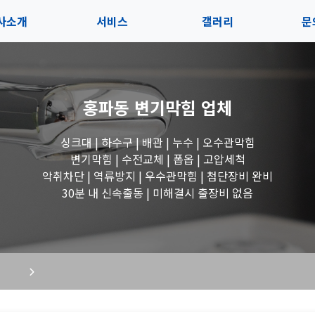
사소개
서비스
갤러리
문
인사말
서비스
전체보기
상
홍파동 변기막힘
업체
지사항
블로그
수도꼭지 작업
고
싱크대 | 하수구 | 배관 | 누수 | 오수관막힘
시는길
세면대 작업
변기막힘 | 수전교체 | 폽옵 | 고압세척
악취차단 | 역류방지 | 우수관막힘 | 첨단장비 완비
변기 작업
30분 내 신속출동 | 미해결시 출장비 없음
욕조 작업
싱크대 작업