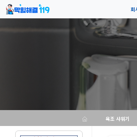
회
공
오
욕조 샤워기