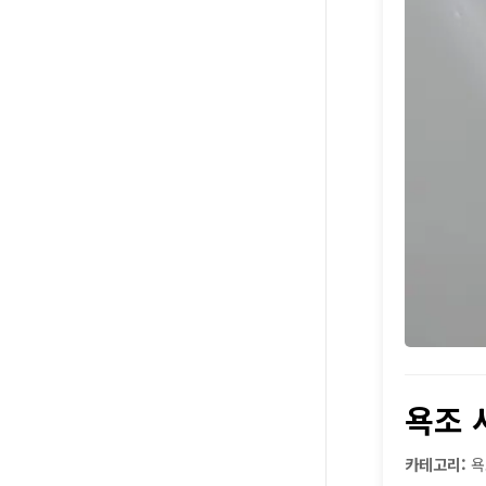
욕조 
카테고리:
욕